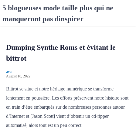
S
5 blogueuses mode taille plus qui ne
k
manqueront pas dinspirer
i
p
t
o
Dumping Synthe Roms et évitant le
c
o
bittrot
n
t
ava
e
August 18, 2022
n
Bittrot se situe et notre héritage numérique se transforme
t
lentement en poussière. Les efforts préservent notre histoire sont
en train d’être embarqués sur de nombreuses personnes autour
d’Internet et [Jason Scott] vient d’obtenir un cd-ripper
automatisé, alors tout est un peu correct.