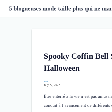
S
5 blogueuses mode taille plus qui ne ma
k
i
p
t
o
c
o
n
Spooky Coffin Bell 
t
e
Halloween
n
t
ava
July 27, 2022
Être enterré à la vie n’est pas amusa
conduit à l’avancement de différents 