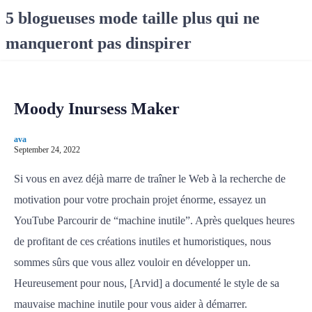
S
5 blogueuses mode taille plus qui ne
k
manqueront pas dinspirer
i
p
t
o
Moody Inursess Maker
c
o
ava
n
September 24, 2022
t
e
Si vous en avez déjà marre de traîner le Web à la recherche de
n
motivation pour votre prochain projet énorme, essayez un
t
YouTube Parcourir de “machine inutile”. Après quelques heures
de profitant de ces créations inutiles et humoristiques, nous
sommes sûrs que vous allez vouloir en développer un.
Heureusement pour nous, [Arvid] a documenté le style de sa
mauvaise machine inutile pour vous aider à démarrer.