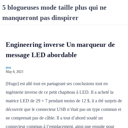
S
5 blogueuses mode taille plus qui ne
k
manqueront pas dinspirer
i
p
t
o
Engineering inverse Un marqueur de
c
o
message LED abordable
n
t
ava
e
May 6, 2023
n
[Hugo] est allé tout en partageant ses conclusions tout en
t
ingénierie inverse de ce petit chapiteau à LED. Il a acheté la
matrice LED de 29 × 7 pendant moins de 12 $, il a été surpris de
découvrir que le connecteur USB n’était pas un type commun et
ne comprenait pas de câble. Il a tout d’abord soudé un
connecteur commun à l’emplacement, ainsi que ensuite pour