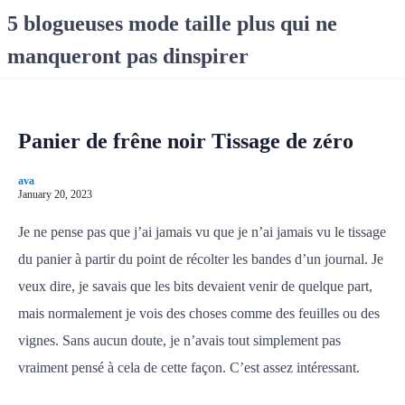
S
5 blogueuses mode taille plus qui ne
k
manqueront pas dinspirer
i
p
t
o
Panier de frêne noir Tissage de zéro
c
o
ava
n
January 20, 2023
t
e
Je ne pense pas que j’ai jamais vu que je n’ai jamais vu le tissage
n
du panier à partir du point de récolter les bandes d’un journal. Je
t
veux dire, je savais que les bits devaient venir de quelque part,
mais normalement je vois des choses comme des feuilles ou des
vignes. Sans aucun doute, je n’avais tout simplement pas
vraiment pensé à cela de cette façon. C’est assez intéressant.