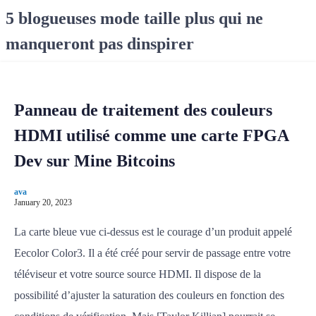
S
5 blogueuses mode taille plus qui ne
k
manqueront pas dinspirer
i
p
t
o
Panneau de traitement des couleurs
c
o
HDMI utilisé comme une carte FPGA
n
Dev sur Mine Bitcoins
t
e
ava
n
January 20, 2023
t
La carte bleue vue ci-dessus est le courage d’un produit appelé
Eecolor Color3. Il a été créé pour servir de passage entre votre
téléviseur et votre source source HDMI. Il dispose de la
possibilité d’ajuster la saturation des couleurs en fonction des