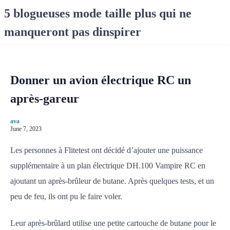
S
5 blogueuses mode taille plus qui ne
k
manqueront pas dinspirer
i
p
t
o
Donner un avion électrique RC un
c
o
après-gareur
n
t
ava
e
June 7, 2023
n
Les personnes à Flitetest ont décidé d’ajouter une puissance
t
supplémentaire à un plan électrique DH.100 Vampire RC en
ajoutant un après-brûleur de butane. Après quelques tests, et un
peu de feu, ils ont pu le faire voler.
Leur après-brûlard utilise une petite cartouche de butane pour le