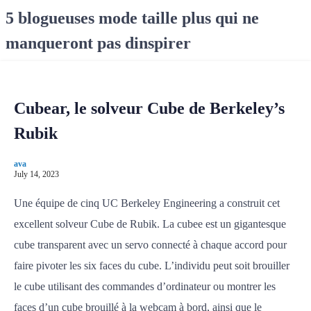
S
5 blogueuses mode taille plus qui ne
k
manqueront pas dinspirer
i
p
t
o
Cubear, le solveur Cube de Berkeley’s
c
o
Rubik
n
t
ava
e
July 14, 2023
n
Une équipe de cinq UC Berkeley Engineering a construit cet
t
excellent solveur Cube de Rubik. La cubee est un gigantesque
cube transparent avec un servo connecté à chaque accord pour
faire pivoter les six faces du cube. L’individu peut soit brouiller
le cube utilisant des commandes d’ordinateur ou montrer les
faces d’un cube brouillé à la webcam à bord, ainsi que le